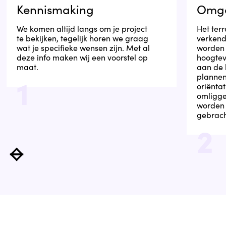
Kennismaking
Omge
We komen altijd langs om je project
Het ter
te bekijken, tegelijk horen we graag
verkend
wat je specifieke wensen zijn. Met al
worden 
deze info maken wij een voorstel op
hoogtev
maat.
aan de
1
plannen
oriënta
omligg
worden 
gebrach
2