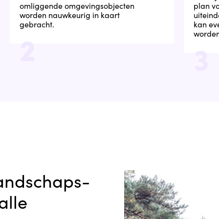
omliggende omgevingsobjecten
plan v
worden nauwkeurig in kaart
uiteind
gebracht.
kan ev
2
worden
3
landschaps-
alle