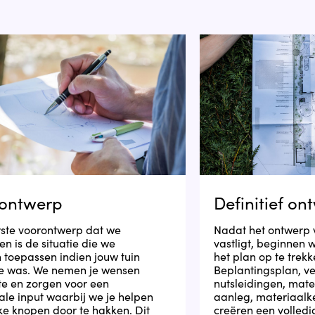
ontwerp
Definitief on
rste voorontwerp dat we
Nadat het ontwerp 
en is de situatie die we
vastligt, beginnen 
 toepassen indien jouw tuin
het plan op te trekk
e was. We nemen je wensen
Beplantingsplan, ve
te en zorgen voor een
nutsleidingen, mat
le input waarbij we je helpen
aanleg, materiaalke
ke knopen door te hakken. Dit
creëren een volledi