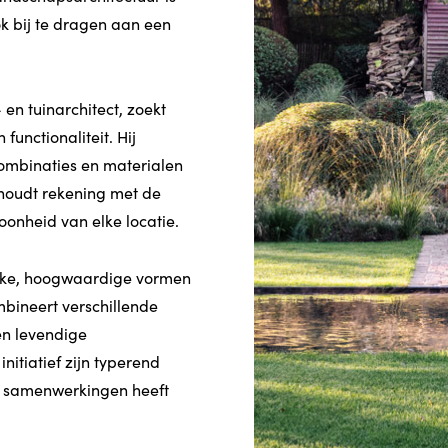
ok bij te dragen aan een
en tuinarchitect, zoekt
functionaliteit. Hij
mbinaties en materialen
 houdt rekening met de
oonheid van elke locatie.
nieke, hoogwaardige vormen
mbineert verschillende
en levendige
nitiatief zijn typerend
le samenwerkingen heeft