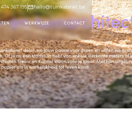
 474 367 195
hallo@tuinkabinet.be
 en tuinarchitec
CTEN
WERKWIJZE
CONTACT
j tuinkabinet delen we jouw passie voor groen en willen we gra
. Of je nu een stadstuin hebt van enkele vierkante meters of 
itecten Trevor en Kamiel staan voor je klaar. Met hun uitgebr
papier als in werkelijkheid tot leven komt.