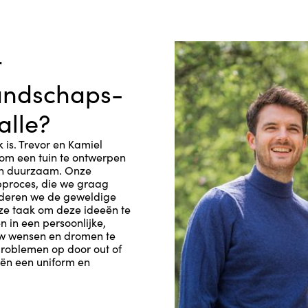
r
landschaps-
alle?
k is. Trevor en Kamiel
 om een tuin te ontwerpen
 en duurzaam. Onze
rpproces, die we graag
rderen we de geweldige
nze taak om deze ideeën te
n in een persoonlijke,
uw wensen en dromen te
problemen op door out of
ën een uniform en