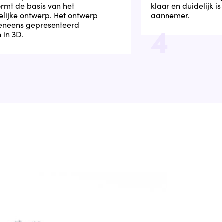
ormt de basis van het
klaar en duidelijk is
elijke ontwerp. Het ontwerp
aannemer.
4
eneens gepresenteerd
 in 3D.