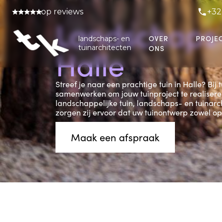
op reviews
+32
Landschaps-
OVER
PROJE
landschaps- en
tuinarchitecten
ONS
Halle
Streef je naar een prachtige tuin in Halle? Bi
samenwerken om jouw tuinproject te realiseren
landschappelijke tuin, landschaps- en tuinarch
zorgen zij ervoor dat uw tuinontwerp zowel op 
Maak een afspraak
Slide 4 of 4.