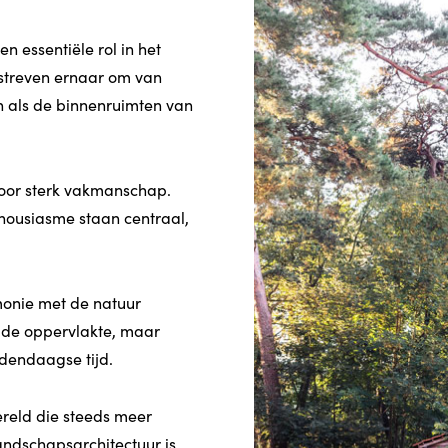
n essentiële rol in het
streven ernaar om van
en als de binnenruimten van
oor sterk vakmanschap.
housiasme staan centraal,
rmonie met de natuur
de oppervlakte, maar
dendaagse tijd.
ereld die steeds meer
landschapsarchitectuur is