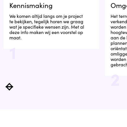
Kennismaking
Omge
We komen altijd langs om je project
Het ter
te bekijken, tegelijk horen we graag
verkend
wat je specifieke wensen zijn. Met al
worden 
deze info maken wij een voorstel op
hoogtev
maat.
aan de
1
plannen
oriënta
omligg
worden 
gebrach
2